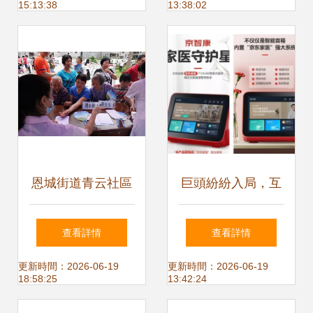
15:13:38
13:38:02
蘇服務百姓”大型聯
合義診活動
恩城街道青云社區
巨頭紛紛入局，互
優化健康服務，擦
聯網+醫療健康會
查看詳情
查看詳情
亮幸福底色——衛
重蹈社區團購的覆
更新時間：2026-06-19
更新時間：2026-06-19
18:58:25
13:42:24
生健康宣傳咨詢系
轍嗎？